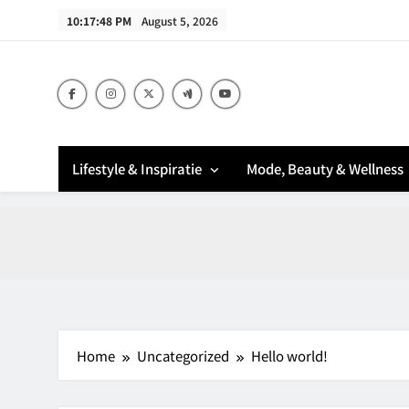
Skip
10:17:49 PM
August 5, 2026
to
content
Lifestyle & Inspiratie
Mode, Beauty & Wellness
Home
Uncategorized
Hello world!