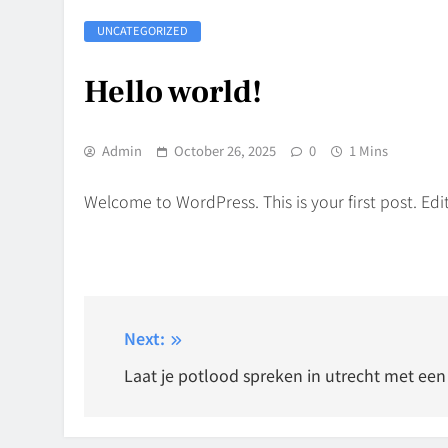
UNCATEGORIZED
Hello world!
Admin
October 26, 2025
0
1 Mins
Welcome to WordPress. This is your first post. Edit 
Post
Next:
navigation
Laat je potlood spreken in utrecht met ee