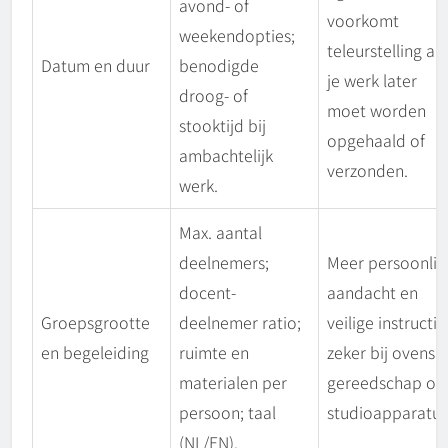
avond- of
voorkomt
weekendopties;
teleurstelling als
Datum en duur
benodigde
je werk later
droog- of
moet worden
stooktijd bij
opgehaald of
ambachtelijk
verzonden.
werk.
Max. aantal
deelnemers;
Meer persoonlij
docent-
aandacht en
Groepsgrootte
deelnemer ratio;
veilige instructie
en begeleiding
ruimte en
zeker bij ovens,
materialen per
gereedschap of
persoon; taal
studioapparatuu
(NL/EN).