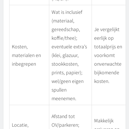
Wat is inclusief
(materiaal,
gereedschap,
Je vergelijkt
koffie/thee);
eerlijk op
Kosten,
eventuele extra’s
totaalprijs en
materialen en
(klei, glazuur,
voorkomt
inbegrepen
stookkosten,
onverwachte
prints, papier);
bijkomende
wel/geen eigen
kosten.
spullen
meenemen.
Afstand tot
Makkelijk
Locatie,
OV/parkeren;
arriveren en